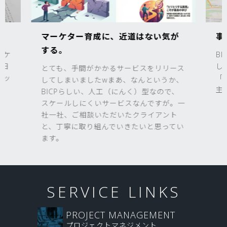
マーケター育成に、近道はない気が
事
する。
ーケ
B
3日
し
とても、手間がかかるサービスをリリース
ブッ
「
してしまいましたwまあ、なんというか、
主
BICPらしい、人工（にんく）型なので、
スケールしにくいサービスなんですが。一
社一社、ご相談いただいたクライアント
と、丁寧に取り組んでいきたいと思ってい
ます。
SERVICE LINKS
PROJECT MANAGEMENT
プロジェクトマネジメント