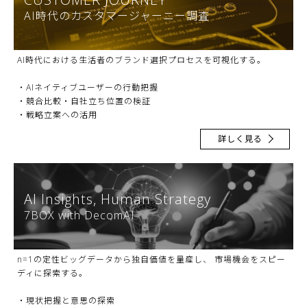
AI時代のカスタマージャーニー調査
AI時代における生活者のブランド選択プロセスを可視化する。
・AIネイティブユーザーの行動把握
・競合比較・自社立ち位置の検証
・戦略立案への活用
詳しく見る
AI Insights, Human Strategy
7BOX with DecomAI
n=1の定性ビッグデータから独自価値を量産し、 市場機会をスピー
ディに探索する。
・現状把握と意思の探索