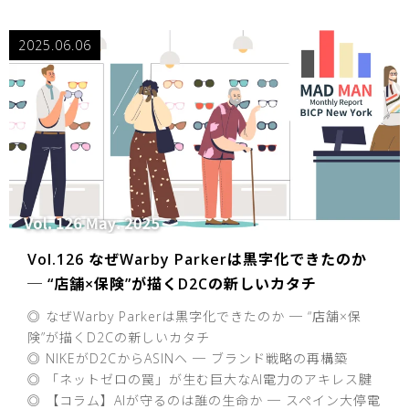
2025.06.06
Vol.126 なぜWarby Parkerは黒字化できたのか
─ “店舗×保険”が描くD2Cの新しいカタチ
◎ なぜWarby Parkerは黒字化できたのか ─ “店舗×保
険”が描くD2Cの新しいカタチ
◎ NIKEがD2CからASINヘ ─ ブランド戦略の再構築
◎ 「ネットゼロの罠」が生む巨大なAI電力のアキレス腱
◎ 【コラム】AIが守るのは誰の生命か ─ スペイン大停電