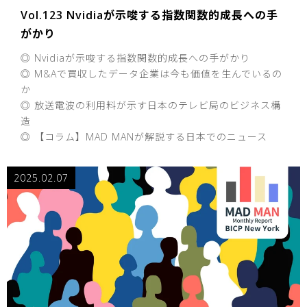
Vol.123 Nvidiaが示唆する指数関数的成長への手
がかり
◎ Nvidiaが示唆する指数関数的成長への手がかり
◎ M&Aで買収したデータ企業は今も価値を生んでいるの
か
◎ 放送電波の利用料が示す日本のテレビ局のビジネス構
造
◎ 【コラム】MAD MANが解説する日本でのニュース
2025.02.07