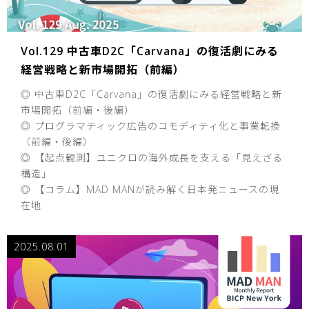
Vol.129 中古車D2C「Carvana」の復活劇にみる
経営戦略と新市場開拓（前編）
◎ 中古車D2C「Carvana」の復活劇にみる経営戦略と新
市場開拓（前編・後編）
◎ プログラマティック広告のコモディティ化と事業転換
（前編・後編）
◎ 【起点観測】ユニクロの海外成長を支える「見えざる
構造」
◎ 【コラム】MAD MANが読み解く日本発ニュースの現
在地
2025.08.01