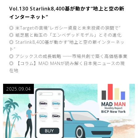
Vol.130 Starlink8,400基が動かす“地上と空の新
インターネット”
◎ 米Targetの苦境“レガシー資産と未来投資の狭間で”
◎ 紙芝居と飴玉の「エンベデッドモデル」とその進化
◎ Starlink8,400基が動かす“地上と空の新インターネッ
ト”
◎ アシックスの成長戦略 ──市場共創で築く高価格事業
◎ 【コラム】MAD MANが読み解く日本発ニュースの現
在地
2025.09.04