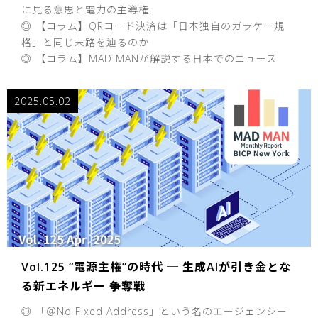
に見る意思と電力の主導権
◎ 【コラム】QRコード決済は「日本独自のガラケー規
格」と同じ末路を辿るのか
◎ 【コラム】MAD MANが解説する日本でのニュース
2025.05.02
Vol.125 “電源主権”の時代 ─ 生成AIが引き金とな
る新エネルギー 争奪戦
◎ 「＠No Fixed Address」という名のエージェンシー