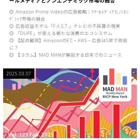
ールメディアとノンエンデミック市場の融合
◎ Amazon Prime Videoの広告戦略：ﾘﾃｰﾙﾒﾃﾞｨｱとﾉﾝｴﾝ
ﾃﾞﾐｯｸ市場の融合
◎ 広告収益モデル「F.A.S.T.」テレビの不採算の現実
◎ 「DUPE」が変える新たな消費のエコシステム
◎ 【起点観測】AmazonのEC・AWS・広告は5年で何倍
に？
◎ 【コラム】MAD MANが解説する日本でのニュース
2025.03.07