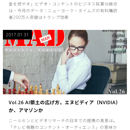
金を燃やす」ビデオ・コンテントのビジネス採算分岐点
は・今月のデータ：ニューヨーク・タイムズの有料購読
者200万人突破はトランプ効果
2017.01.31
Vol.26 AI領土の広げ方。エヌビディア（NVIDIA）
か、アマゾンか
ニールセンとビデオリサーチの日本での提携の真意は。
「テレビ視聴のコンテント・オーディエンス」の意味か