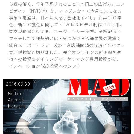
ら読み解く、今年予想されること・AI領土の広げ方。エヌ
ビディア（NVIDIA）か、アマゾンか・＜今月の気になる
事象＞電通は、日本法人を子会社化すべし。石井CEO辞
任、新CEO就任に関して・TVCM＆ビデオ制作における、
架空見積書に対する、エージェンシー捜査。分散配信と
マッチした制作契約とは・気づかざる流通業界の激震：
総合スーパー・シアーズの一斉店舗閉鎖の経済インパクト
実店鋪投資と切り離した、完全オンラインの新規顧客獲
得への投資のタイミングマーケティング費用投資から、
イノベーションR&D投資へのシフト
2016.09.30