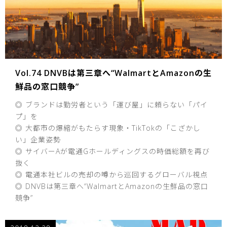
Vol.74 DNVBは第三章へ“WalmartとAmazonの生
鮮品の窓口競争”
◎ ブランドは勤労者という「運び屋」に頼らない「パイ
プ」を
◎ 大都市の爆縮がもたらす現象・TikTokの「こざかし
い」企業姿勢
◎ サイバーAが電通Gホールディングスの時価総額を再び
抜く
◎ 電通本社ビルの売却の噂から巡回するグローバル視点
◎ DNVBは第三章へ“WalmartとAmazonの生鮮品の窓口
競争”