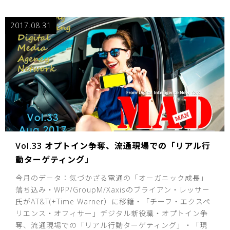
2017.08.31
Vol.33 オプトイン争奪、流通現場での「リアル行
動ターゲティング」
今月のデータ：気づかざる電通の「オーガニック成長」
落ち込み・WPP/GroupM/Xaxisのブライアン・レッサー
氏がAT&T(+Time Warner）に移籍・「チーフ・エクスペ
リエンス・オフィサー」デジタル新役職・オプトイン争
奪、流通現場での「リアル行動ターゲティング」・「現