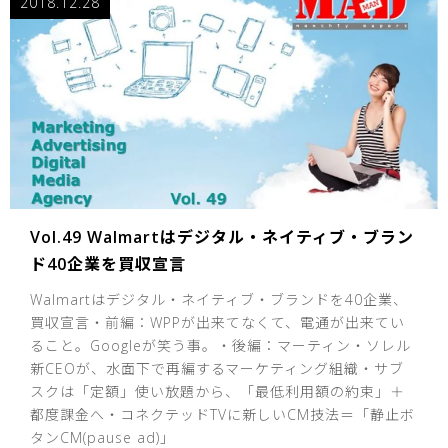
2018.12.28
Vol.49 Walmartはデジタル・ネイティブ・ブラン
ド40企業を買収宣言
Walmartはデジタル・ネイティブ・ブランドを40企業、
買収宣言・前編：WPPが出来てなくて、電通が出来てい
ること。Googleが笑う事。・後編：マーティン・ソレル
新CEOが、水面下で再編するマーケティング組織・サブ
スクは「定額」使い放題から、「最低利用額の約束」＋
都度課金へ・コネクテッドTVに新しいCM技法＝「静止ボ
タンCM(pause ad)」