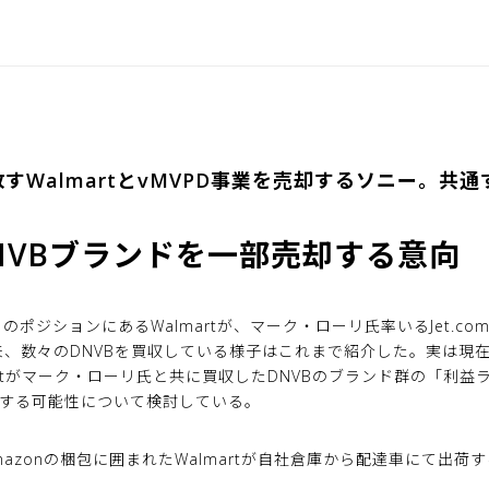
すWalmartとvMVPD事業を売却するソニー。共
がDNVBブランドを一部売却する意向
ポジションにあるWalmartが、マーク・ローリ氏率いるJet.comを
、数々のDNVBを買収している様子はこれまで紹介した。実は現在
artがマーク・ローリ氏と共に買収したDNVBのブランド群の「利
」する可能性について検討している。
mazonの梱包に囲まれたWalmartが自社倉庫から配達車にて出荷