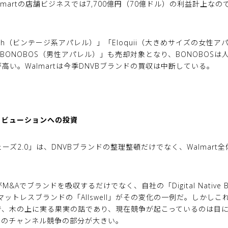
martの店舗ビジネスでは7,700億円（70億ドル）の利益計上な
loth（ビンテージ系アパレル）」「Eloquii（大きめサイズの女
BONOBOS（男性アパレル）」も売却対象となり、BONOBOSは人員
い。Walmartは今季DNVBブランドの買収は中断している。
リビューションへの投資
ェーズ2.0」は、DNVBブランドの整理整頓だけでなく、Walmar
M&Aでブランドを吸収するだけでなく、自社の「Digital Native
マットレスブランドの「Allswell」がその変化の一例だ。しかしこ
で、木の上に実る果実の話であり、現在競争が起こっているのは目
ンのチャンネル競争の部分が大きい。