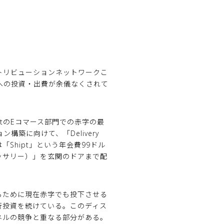
ストリビューションネットワークこ
分への投資・出費が余儀なくされて
tのEコマース部門での赤字の最
構築に向けて、「Delivery
「Shipt」という年会費99ドル
ッサリー）」を玄関のドアまで配
るために現在赤字でも投下させる
、先行投資を続けている。このディス
ネルの競争と重なる部分がある。