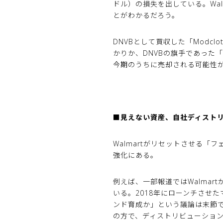
ドル）の損失を出している。Wal
とがわかるだろう。
DNVBとして買収した「Modc
かりか、DNVBの旗手であった「
今期のうちに売却される可能性が高
■見えない資産、自社ディスト
Walmartがリセットさせる「フ
強化にある。
例えば、一部報道ではWalmartが
いる。2018年にローンチさせた
ンド育成か」という議論は末節
の方で、ディストリビューショ