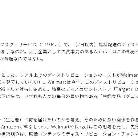
会費サブスク・サービス（119ドル）で、（2日以内）無料配送のディ
相手なのだ。大手企業としての資本力のあるWalmartはこの部
字が課題なのではない。
とした、リアル上でのディストリビューションのコストがWalmar
訳を発表していない）。Walmartは今年、このディストリビューション
会費99ドルで対抗し始めた。強豪のディスカウントストア「Target」は
傘下に持つ。いずれも人々の毎日の買い物である「生鮮食品（グロ
者（生活者）に何を届けたいのかを考え、そのために深い関係を作
mazonが牽引しつつ、WalmartやTargetはこの思考を元に
の構築競争は、映像コンテンツのディストリビューション・チャン