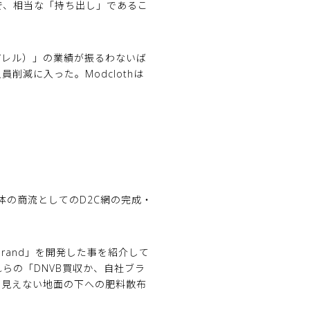
ので、相当な「持ち出し」であるこ
性アパレル）」の業績が振るわないば
削減に入った。Modclothは
t全体の商流としてのD2C網の完成・
 Brand」を開発した事を紹介して
れらの「DNVB買収か、自社ブラ
に見えない地面の下への肥料散布