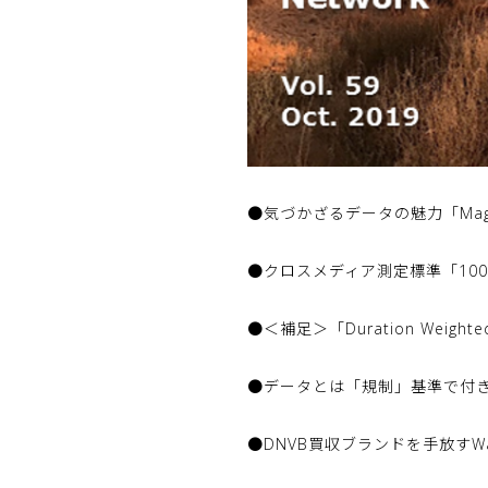
●気づかざるデータの魅力「Magic 
●クロスメディア測定標準「10
●＜補足＞「Duration Weigh
●データとは「規制」基準で付
●DNVB買収ブランドを手放すW