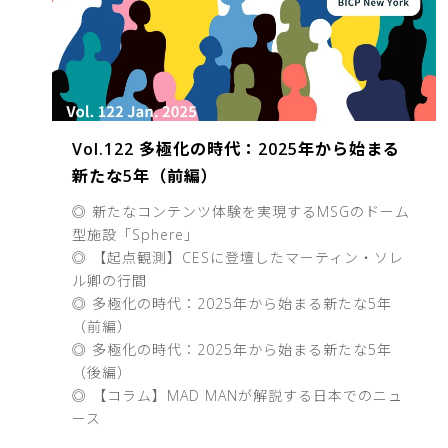
Vol.122 多極化の時代：2025年から始まる
新たな5年（前編）
◎ 新たなコンテンツ体験を実現するMSGのドーム
型施設「Sphere」
◎ 【起点観測】CESに登壇したマーティン・ソレ
ル卿の行間
◎ 多極化の時代：2025年から始まる新たな5年
（前編）
◎ 多極化の時代：2025年から始まる新たな5年
（後編）
◎ 【コラム】MAD MANが解説する日本でのニュ
ース