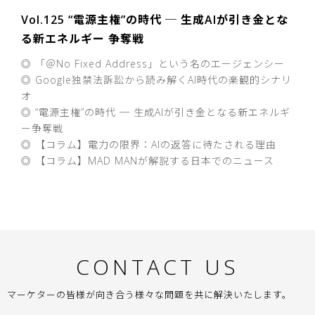
Vol.125 “電源主権”の時代 ─ 生成AIが引き金とな
る新エネルギー 争奪戦
◎ 「＠No Fixed Address」という名のエージェンシー
◎ Google独禁法訴訟から読み解くAI時代の楽観的シナリ
オ
◎ “電源主権”の時代 ─ 生成AIが引き金となる新エネルギ
ー争奪戦
◎ 【コラム】電力の限界：AIの返答に待たされる理由
◎ 【コラム】MAD MANが解説する日本でのニュース
CONTACT US
マーケターの皆様が向き合う様々な問題を共に解決いたします。